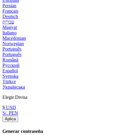
Estonian
Persian
Français
Deutsch
עברית
Magyar
Italiano
Macedonian
Norwegian
Português
Português
Română
Русский
Español
Svenska
Türkçe
Українська
Elegir Divisa
$ USD
S/. PEN
Aplica
Generar contraseña