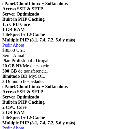
cPanel/CloudLinux + Softaculous
Acceso SSH & SFTP
Server Optimizado
Built-in PHP Caching
1.5 CPU Core
1 GB RAM
LiteSpeed + LSCache
Multiple PHP (8.1, 7.4, 7.2, 5.6 y más)
Pedir Ahora
$80.00 USD
Semi-Anual
Plan Profesional - Drupal
20 GB NVMe
de espacio.
300 GB
de transferencia.
Ilimitado BD
MySQL.
3
Dominio hospedado.
cPanel/CloudLinux + Softaculous
Acceso SSH & SFTP
Server Optimizado
Built-in PHP Caching
2 CPU Core
2 GB RAM
LiteSpeed + LSCache
Multiple PHP (8.1, 7.4, 7.2, 5.6 y más)
Pedir Ahora