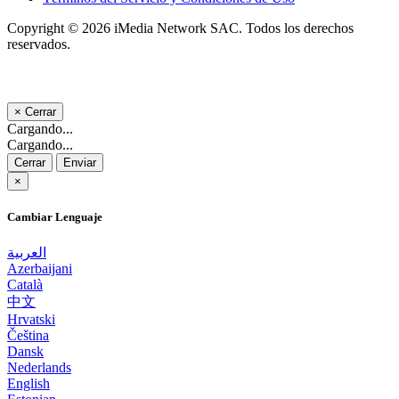
Copyright © 2026 iMedia Network SAC. Todos los derechos
reservados.
×
Cerrar
Cargando...
Cargando...
Cerrar
Enviar
×
Cambiar Lenguaje
العربية
Azerbaijani
Català
中文
Hrvatski
Čeština
Dansk
Nederlands
English