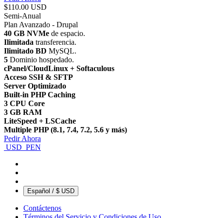
$110.00 USD
Semi-Anual
Plan Avanzado - Drupal
40 GB NVMe
de espacio.
Ilimitada
transferencia.
Ilimitado BD
MySQL.
5
Dominio hospedado.
cPanel/CloudLinux + Softaculous
Acceso SSH & SFTP
Server Optimizado
Built-in PHP Caching
3 CPU Core
3 GB RAM
LiteSpeed + LSCache
Multiple PHP (8.1, 7.4, 7.2, 5.6 y más)
Pedir Ahora
USD
PEN
Español / $ USD
Contáctenos
Términos del Servicio y Condiciones de Uso